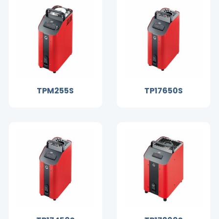
TPM255S
TP17650S