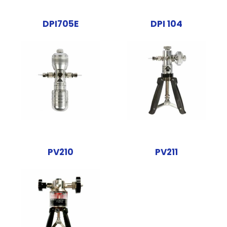
DPI705E
DPI 104
PV210
PV211