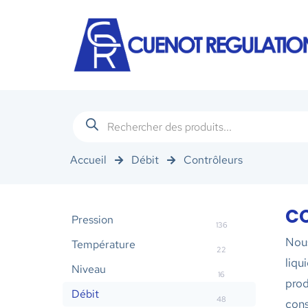
Accueil
Débit
Contrôleurs
C
Pression
136
Nou
Température
22
liqu
Niveau
16
prod
Débit
48
cons