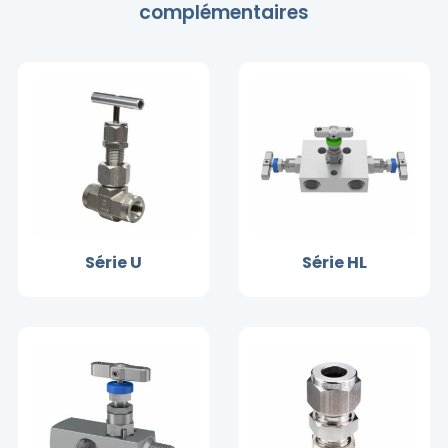
complémentaires
Série U
Série HL