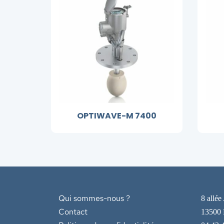
OPTIWAVE-M 7400
Qui sommes-nous ?
8 allée
Contact
13500 