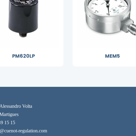
PM620LP
MEM5
 Alessandro Volta
Martigues
49 15 15
t@cuenot-regulation.com