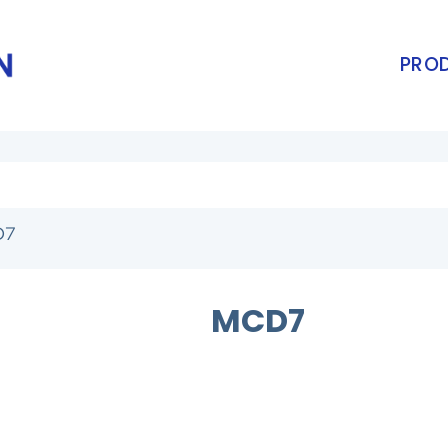
PROD
D7
MCD7