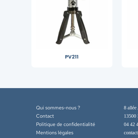
PV211
Qui sommes-nous ?
8 allée
Contact
13500 
Politique de confidentialité
04 42 
Mentions légales
contac