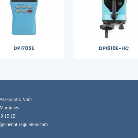
DPI705E
DPI610E-HC
 Alessandro Volta
Martigues
49 15 15
t@cuenot-regulation.com