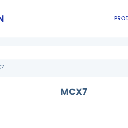
PROD
X7
MCX7