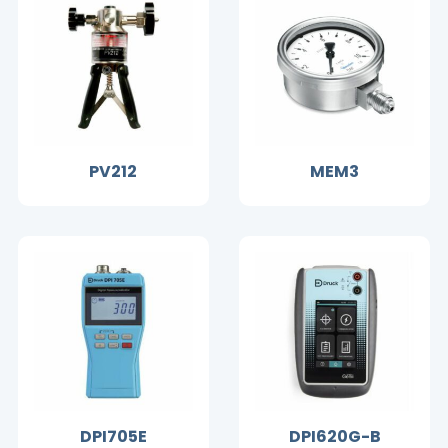
PV212
MEM3
DPI705E
DPI620G-B