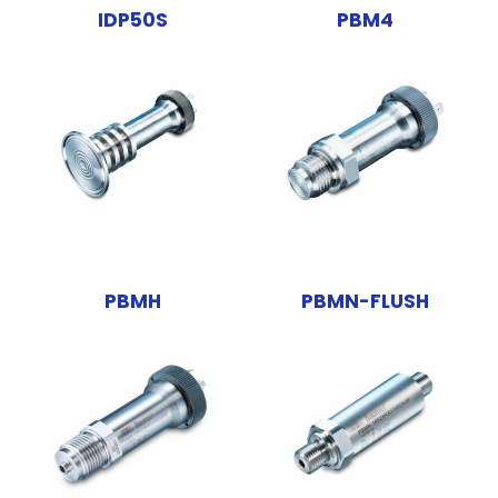
IDP50S
PBM4
PBMH
PBMN-FLUSH