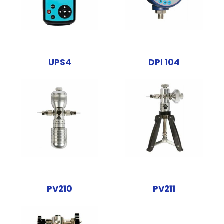
UPS4
DPI 104
PV210
PV211